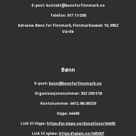
E-post:
kontakt@bonnforfinnmark.no
Telefon: 917 73 038
Adresse: Bønn for Finnmark, Finnmarksveien 10, 9952
Vardø
Bønn
E-post:
bonn@bonnforfinnmark.no
Organisasjonsnummer: 932 299 518
Kontonummer: 4612.68.06329
Vipps: 44465
Link til Vipps:
https://qr.vipps.no/donations/44465
Link til spleis:
https://spleis.no/495007