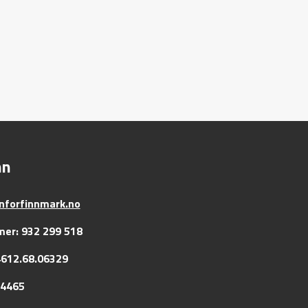
nn
forfinnmark.no
er: 932 299 518
612.68.06329
44465