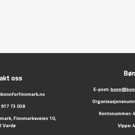
Bø
akt oss
E-post:
bonn@bonn
bonnforfinnmark.no
Organisasjonsnumm
 917 73 038
Kontonummer: 4
nmark, Finnmarksveien 10,
2 Vardø
Vipps: 