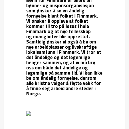
Bønn for Finnmark er ellers en
bønne- og misjonsorganisasjon
som ønsker å se en åndelig
fornyelse blant folket i Finnmark.
Vi ønsker å oppleve at folket
kommer til tro på Jesus i hele
Finnmark og at nye fellesskap
og menigheter blir opprettet.
Samtidig ønsker vi også å be om
nye arbeidplasser og livskraftige
lokalsamfunn i Finnmark. Vi tror at
det åndelige og det legemlige
henger sammen, og at vi må bry
oss om både det åndelige og
legemlige på samme tid. Vi kan ikke
be om åndelig fornyelse, dersom
alle kristne velger å flytte vekk for
å finne seg arbeid andre steder i
Norge.