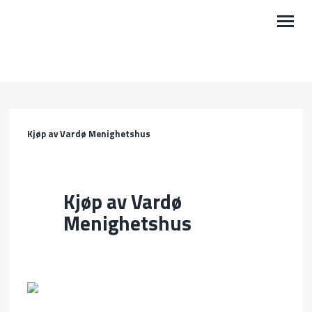
OM OSS
VÅRE OMRÅDER
Kjøp av Vardø Menighetshus
BØNN
KALENDER
Kjøp av Vardø
GI EN GAVE
Menighetshus
NYHETER
PODKAST