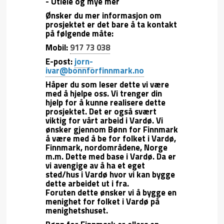
- Utleie og mye mer
Ønsker du mer informasjon om
prosjektet er det bare å ta kontakt
på følgende måte:
Mobil:
917 73 038
E-post:
jorn-
ivar@bonnforfinnmark.no
Håper du som leser dette vi være
med å hjelpe oss. Vi trenger din
hjelp for å kunne realisere dette
prosjektet. Det er også svært
viktig for vårt arbeid i Vardø. Vi
ønsker gjennom Bønn for Finnmark
å være med å be for folket i Vardø,
Finnmark, nordområdene, Norge
m.m. Dette med base i Vardø. Da er
vi avengige av å ha et eget
sted/hus i Vardø hvor vi kan bygge
dette arbeidet ut i fra.
Foruten dette ønsker vi å bygge en
menighet for folket i Vardø på
menighetshuset.