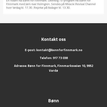
En hilsen fra Bønn for Finnmark. Ukentlig TV-program fra Bønn for
Finnmark med Jørn-Ivar Holmgren. Sendes på Miracle Revival Channel
hver lørdag kl. 17.30. Reprise på tisdager kl. 13.30.
Kontakt oss
E-post:
kontakt@bonnforfinnmark.no
Telefon: 917 73 038
Adresse: Bønn for Finnmark, Finnmarksveien 10, 9952
Vardø
Bønn