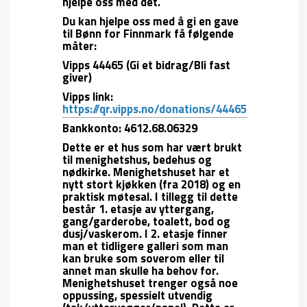
hjelpe oss med det.
Du kan hjelpe oss med å gi en gave
til Bønn for Finnmark få følgende
måter:
Vipps 44465 (Gi et bidrag/Bli fast
giver)
Vipps link:
https://qr.vipps.no/donations/44465
Bankkonto: 4612.68.06329
Dette er et hus som har vært brukt
til menighetshus, bedehus og
nødkirke. Menighetshuset har et
nytt stort kjøkken (fra 2018) og en
praktisk møtesal. I tillegg til dette
består 1. etasje av yttergang,
gang/garderobe, toalett, bod og
dusj/vaskerom. I 2. etasje finner
man et tidligere galleri som man
kan bruke som soverom eller til
annet man skulle ha behov for.
Menighetshuset trenger også noe
oppussing, spessielt utvendig