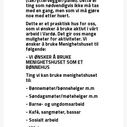
(tak/yttervegger/panel). Dette er
ting som nødvendigvis ikke må tas
med en gang, men som vi må gjøre
noe med etter hvert.
Dette er et prasktisk hus for oss,
som vi ønsker å bruke aktivt i vårt
arbeid i Vardø. Det gir oss mange
muligheter for aktiviteter. Vi
ønsker å bruke Menighetshuset til
følgende:
- VI ØNSKER Å BRUKE
MENIGHETSHUSET SOM ET
BØNNEHUS
Ting vi kan bruke menighetshuset
til:
- Bønnemøter/bønnehelger m.m
- Søndagsmøter/møtehelger m.m
- Barne- og ungdomsarbeid
- Kafé, sangmøter, bassar
- Sosialt arbeid