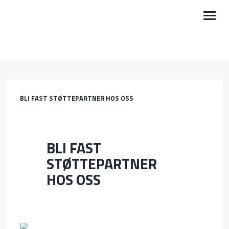
OM OSS
VÅRE OMRÅDER
BLI FAST STØTTEPARTNER HOS OSS
BØNN
KALENDER
BLI FAST
GI EN GAVE
STØTTEPARTNER
HOS OSS
NYHETER
PODKAST