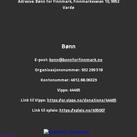
Adresse: Bønn for Finnmark, Finnmarksveien 10, 9952
Vardø
Bønn
E-post:
bonn@bonnforfinnmark.no
Organisasjonsnummer: 932 299 518
Kontonummer: 4612.68.06329
Vipps: 44465
Link til Vipps:
https://qr.vipps.no/donations/44465
Link til spleis:
https://spleis.no/495007
Logg inn