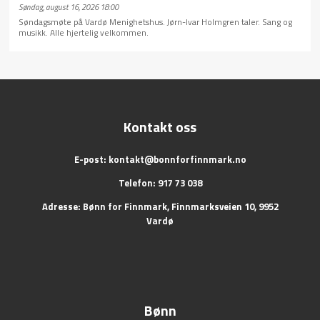
Søndag, august 16, 2026 18:00
Søndagsmøte på Vardø Menighetshus. Jørn-Ivar Holmgren taler. Sang og
musikk. Alle hjertelig velkommen.
Kontakt oss
E-post:
kontakt@bonnforfinnmark.no
Telefon: 917 73 038
Adresse: Bønn for Finnmark, Finnmarksveien 10, 9952
Vardø
Bønn