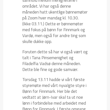
samhold mellom menighetene i
området. Vi har også denne
måneden hatt ukentlige bønnemøter
på Zoom hver mandag kl. 10.30.
(Ikke 03.11.) Dette er bønnemøter
med fokus på bønn for Finnmark og
Vardø, men også for andre ting som
skulle dukke opp.
Foruten dette så har vi også vært og
talt i Tana Pinsemenighet og
Filadelfia Vadsø denne måneden.
Dette ble fine og gode samvær.
Torsdag 13.11 hadde vi vårt første
styremøte med vårt nyvalgte styre i
Bønn for Finnmark. Her ble det
vedtatt at Jørn-Ivar skal ta ut noe
lønn i forbindelse med arbeidet med
Bønn for Finnmark. I første omgang