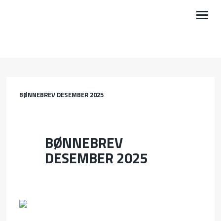
OM OSS
VÅRE OMRÅDER
BØNNEBREV DESEMBER 2025
BØNN
KALENDER
BØNNEBREV
GI EN GAVE
DESEMBER 2025
NYHETER
PODKAST