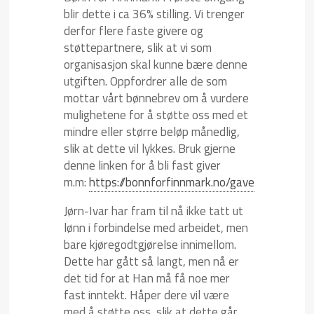
blir dette i ca 36% stilling. Vi trenger
derfor flere faste givere og
støttepartnere, slik at vi som
organisasjon skal kunne bære denne
utgiften. Oppfordrer alle de som
mottar vårt bønnebrev om å vurdere
mulighetene for å støtte oss med et
mindre eller større beløp månedlig,
slik at dette vil lykkes. Bruk gjerne
denne linken for å bli fast giver
m.m:
https://bonnforfinnmark.no/gave
Jørn-Ivar har fram til nå ikke tatt ut
lønn i forbindelse med arbeidet, men
bare kjøregodtgjørelse innimellom.
Dette har gått så langt, men nå er
det tid for at Han må få noe mer
fast inntekt. Håper dere vil være
med å støtte oss, slik at dette går.