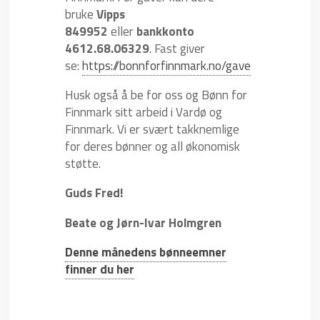
bruke
Vipps
849952
eller
bankkonto
4612.68.06329
. Fast giver
se:
https://bonnforfinnmark.no/gave
Husk også å be for oss og Bønn for
Finnmark sitt arbeid i Vardø og
Finnmark. Vi er svært takknemlige
for deres bønner og all økonomisk
støtte.
Guds Fred!
Beate og Jørn-Ivar Holmgren
Denne månedens bønneemner
finner du her